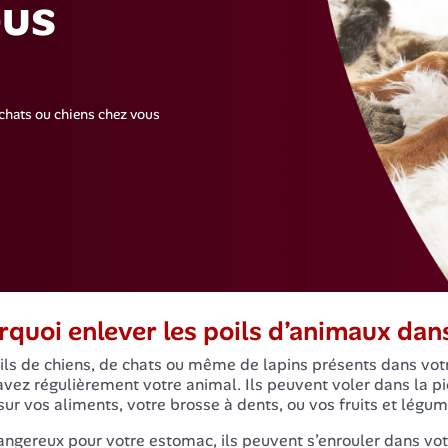
ous
 chats ou chiens chez vous
rquoi enlever les poils d’animaux dan
ils de chiens, de chats ou même de lapins présents dans vot
avez régulièrement votre animal. Ils peuvent voler dans la piè
sur vos aliments, votre brosse à dents, ou vos fruits et légum
angereux pour votre estomac, ils peuvent s’enrouler dans vo