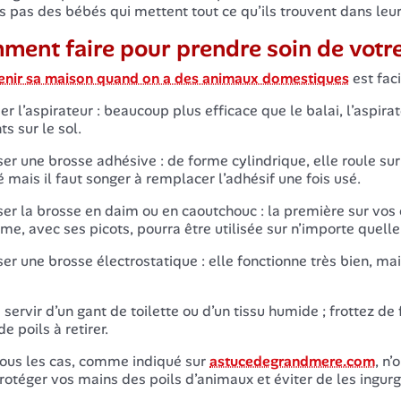
s pas des bébés qui mettent tout ce qu’ils trouvent dans leu
ent faire pour prendre soin de votre
enir sa maison quand on a des animaux domestiques
est faci
er l’aspirateur : beaucoup plus efficace que le balai, l’aspira
s sur le sol.
iser une brosse adhésive : de forme cylindrique, elle roule su
 mais il faut songer à remplacer l’adhésif une fois usé.
iser la brosse en daim ou en caoutchouc : la première sur vos co
me, avec ses picots, pourra être utilisée sur n’importe quelle
iser une brosse électrostatique : elle fonctionne très bien, 
 servir d’un gant de toilette ou d’un tissu humide ; frottez de
e poils à retirer.
ous les cas, comme indiqué sur
astucedegrandmere.com
, n
rotéger vos mains des poils d’animaux et éviter de les ingurgi