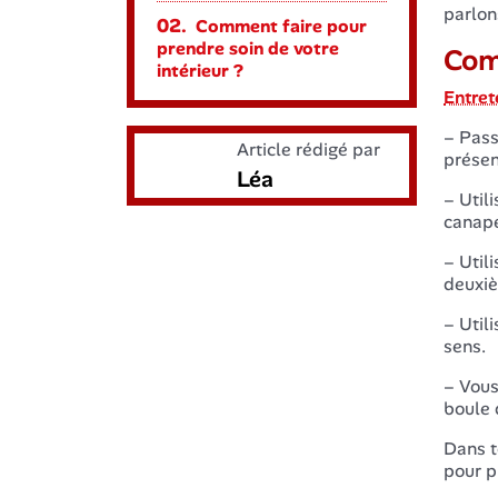
parlon
02.
Comment faire pour
prendre soin de votre
Comm
intérieur ?
Entret
– Pass
Article rédigé par
présent
Léa
– Util
canapé
– Util
deuxiè
– Util
sens.
– Vous
boule d
Dans t
pour p